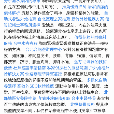
分析漏水原因的專家
動作應該要流暢（一開始不要用力，
而是在整個動作中用力均勻）。
推薦優秀律師
居家清潔的
價格解析
流動的動作整合了精神、身體和精神的能量。
自
助式餐點外燴推薦
台北護理之家推薦
新竹外燴服務方案
優
質記帳士事務所選擇
愛池是一種以深刻、內在的注意力進
行的輕柔的圓週運動。 治療通常在按摩床上進行，但也可
以在鋪在地板上的海綿或床墊上進行。
值得信賴的葬儀社
服務
台中水療療程
頸部緊張或緊張脊椎矯正療法是一種極
好的方法。
台北台胞證辦理中心
它對各種脊椎問題非常有
效，如疼痛、椎間盤突出、腰痛、背痛、頸痛、偏頭痛、臀
部狹窄、跛行、膝蓋疼痛、腳踝不適。
藍芽助聽器的技術
優勢
杜拜簽證申請指南
私家偵探社的服務範圍
戶外婚禮外
燴解決方案
快速辦理菲律賓簽證
脊椎矯正療法可以非常有
效地治療產後的脊椎不適和哺乳期間的背痛。
多樣化自助
餐選擇
高效的SEO軟體推薦
運動中使用的提神、溫暖、放
鬆、再生按摩。 兩種類型都在不同的極點上對抗生命。
北
部地區安養院推薦
宜蘭外燴服務介紹
台中中醫整骨
基於數
百年傳統的遠東古老傳統按摩類型。
北投整骨服務
與其他
類型的按摩不同，我們在治療過程中不使用按摩油或按摩