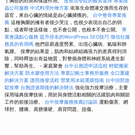
了胸部的封閉和保護作用。
改善法令紋的醫美選擇
專業除
蟲公司服務
中式料理外燴方案
依靠生命體液交換而生存的
器官，來自心臟的情緒是由心臟捕獲的。
台中整骨專業推
薦
這種胸圍的擁有者很少哭泣，也很少表現出自己的弱
點，或者即使這樣做，也不會公開，也根本不會公開。
專
業會議點心服務
提升排名的WordPress SEO技巧
徵信社服
務真的有用嗎
他們容易過度勞累、出現心臟病、氣喘和肺
氣腫。 按摩的結果是，肌肉和結締組織張力的差異得到消
除，同時釋放出有益物質，對整個身體和神經系統產生影
響，幫助再生。 - 家庭聚會
台中台胞證申請流程
輕鬆搬家
解決方案
防水膠使用方法
專業記帳士事務所服務
全口重建
的解決方案
護照換發流程
營業用冰箱選購指南
台中頭部放
鬆按摩
台胞證過期後的解決辦法
強化強力按摩治療，主要
採用瑞典按摩技術，用於與身體活動相關的活躍肌肉和關節
工作的前後治療。
台中按摩服務推薦討論區
運動傷害、網
球肘、腰痛、肩膀僵硬、肩背問題、扭傷。