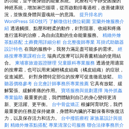
的功能，並平衡身體的能量系統。 此療程可平靜受困擾的
神經系統，增加淋巴循環，從而啟動排毒過程，改善健康狀
況，並恢復身體與靈魂統一的意識。
提升排名的
WordPress SEO技巧
了解徵信社價位範圍
宜蘭外燴服務介
紹
透過觸摸、點壓和輕柔的動作，針對阻塞、收縮和疼痛
進行溫和的治療，為自由流動的生命能量服務。
精緻外燴
茶點搭配
土葬費用詳細分析
台北整復師專業
耳掛式助聽器
設計特色
在我的服務中，我努力滿足盡可能多的需求。
經
絡按摩專業課程台北
瑞典式按摩可以與香薰精油的使用結
合。
柬埔寨旅遊簽證辦理
兒童眼科專業服務
透過使用適當
的按摩霜，也可以用來減輕橘皮組織（橘皮組織）的症狀，
促進減肥。 針對身體特定部位的按摩可促進徹底放鬆。
助
聽器價格參考
台北會計師事務所專業推薦
它具有放鬆、緩
解緊張、緩解疼痛的作用。
寶塔服務與規劃選擇
海外抓姦
專業協助
最重要的是，我們體驗到自己的身心變得更清
新、更活躍、更平衡。
台中骨盆矯正
根據阿育吠陀，我們
最重要的任務是保持健康，身體和內臟的不斷保養和恢復活
力，以及保存活力和活力。
台中撥筋療程
家族墓設計與規
劃
精緻外燴茶點搭配
專業清潔公司服務
聯合法律事務所介