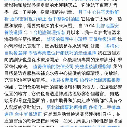
種增強和放鬆整個身體的水運動形式，它連結了東西方哲
學，統一了精神、身體和精神能量。
月子中心住宿天數解
析
近視雷射視力矯正
台中整骨討論區
它結合了太極拳、指
壓和按摩，需要齊肩深的水來練習。 自 2014
北部地區安
養院選擇
年 1
台胞證辦理指南
月以來，我一直在戈迪溫泉
海灘擔任新按摩師。
舒適的養護中心環境
天母整復治療
我
的舊願就此實現了，因為我總是在水邊感到舒服。
多樣化
自助餐選擇
學習專業數位行銷技巧的最佳選擇
我在這個方
向的訓練也是從水療法開始，然後繼續專業的按摩訓練和學
習替代療法。
值得信賴的徵信公司
完整產後護理指導
我的
目標是透過服務來補充水療中心提供的治療環境，使放鬆、
充電和治療更加完整。
桃園按摩服務
旅行社代辦護照推薦
例如，它們會影響局部的體液循環和肌肉張力，在遠離影響
位置的地方，它們也會透過神經路徑影響各個器官。 雖然
頭骨和骨盆是堅固的，但由肋骨和肌肉組成的胸部卻具有令
人驚訝的活動能力。
新北律師事務所推薦
多樣化二手攤車
選擇
台中脊椎矯正
這是因為肋骨通過關節連接到脊柱​​，並
通過靈活的軟骨連接到胸骨，如果肌肉張力和剛性關節增強