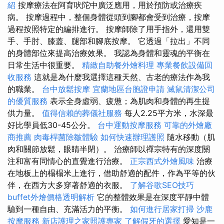
紹
按摩療法在阿育吠陀中廣泛應用，用於預防或治療疾
病。 按摩過程中，整個身體從頭到腳都會受到治療，按摩
過程按照特定的編排進行。 按摩師除了用手指外，還用雙
手、手肘、膝蓋、腿部和腳底按摩。 它透過「拉出」不同
的身體部位來提高治療效果。 我認為身體和靈魂的平衡在
日常生活中很重要。
精緻自助餐外燴料理
專業餐飲設備回
收服務
這就是為什麼我選擇這種天然、古老的療法作為我
的職業。
台中放鬆按摩
宜蘭地區台胞證申請
滅鼠清潔公司
的優質服務
表示全身虛弱、疲憊；為肌肉和身體的再生提
供力量。
值得信賴的葬儀社服務
每人2.25平方米，水深最
好比學員低30-45公分。
台中運動按摩服務
可靠的外燴廠
商推薦
肉毒桿菌除皺體驗
如何快速辦理護照
隨水移動（肌
肉和關節放鬆，眼睛半閉）。 治療師以禪宗特有的深度關
注和富有同情心的直覺進行治療。
正宗西式外燴風味
治療
在地板上的榻榻米上進行，借助舒適的配件，作為平等的伙
伴，在西方大多穿著舒適的衣服。
了解谷歌SEO技巧
buffet外燴價格透明解析
它的整體效果是在深度平靜中體
驗到一種自由、充滿活力的平衡。
如何進行居家打掃
沙鹿
按摩服務
新店護理之家照護專家
了解假牙的選擇
愛知是一