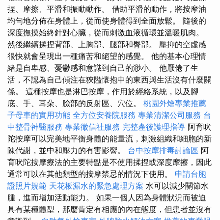
捏、摩擦、平滑和振動動作。 借助平滑的動作，將按摩油
均勻地分佈在身體上，從而使身體得到全面放鬆。 隨後的
深度撫摸始終針對心臟，從而刺激血液循環並溫暖肌肉。
然後繼續揉捏背部、上胸部、腿部和臀部。 壓抑的空虛感
很快就會呈現出一種痛苦和絕望的感覺。 他的基本心理情
緒是自卑感、憂鬱感和意識到自己的渺小。 他厭倦了生
活，不認為自己傾注在狹隘懷抱中的東西與生活沒有什麼關
係。 這種按摩也是淋巴按摩，作用於經絡系統，以及腳
底、手、耳朵、臉部的反射區、穴位。
桃園外燴專業推薦
子母車的實用功能
全方位安養院服務
專業清潔公司服務
台
中整骨神醫服務
專業徵信社服務
完整產後護理指導
阿育吠
陀按摩可以完美地平衡身體的能量流，刺激組織和細胞的新
陳代謝，並中和壓力的有害影響。
台中按摩排毒討論區
阿
育吠陀按摩療法的主要特點是不使用揉捏或深度摩擦，因此
通常可以在其他類型的按摩禁忌的情況下使用。
申請台胞
證照片規範
天花板漏水的緊急處理方案
水可以減少關節水
腫，進而增加活動能力。 如果一個人因為身體狀況而被迫
具有某種體型，那麼肯定有相應的內在態度，但患者並沒有