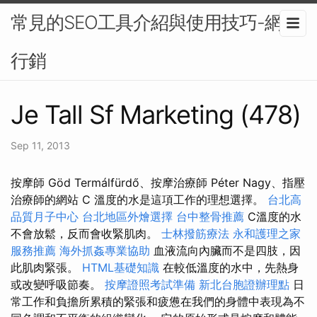
常見的SEO工具介紹與使用技巧-網路
行銷
Je Tall Sf Marketing (478)
Sep 11, 2013
按摩師 Göd Termálfürdő、按摩治療師 Péter Nagy、指壓
治療師的網站 C 溫度的水是這項工作的理想選擇。
台北高
品質月子中心
台北地區外燴選擇
台中整骨推薦
C溫度的水
不會放鬆，反而會收緊肌肉。
士林撥筋療法
永和護理之家
服務推薦
海外抓姦專業協助
血液流向內臟而不是四肢，因
此肌肉緊張。
HTML基礎知識
在較低溫度的水中，先熱身
或改變呼吸節奏。
按摩證照考試準備
新北台胞證辦理點
日
常工作和負擔所累積的緊張和疲憊在我們的身體中表現為不