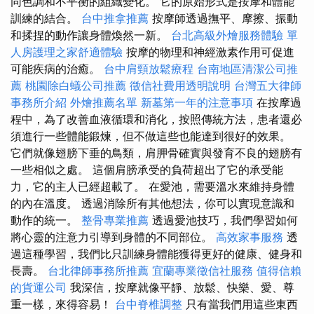
同色調和不平衡的組織變化。 它的原始形式是按摩和體能
訓練的結合。
台中推拿推薦
按摩師透過撫平、摩擦、振動
和揉捏的動作讓身體煥然一新。
台北高級外燴服務體驗
單
人房護理之家舒適體驗
按摩的物理和神經激素作用可促進
可能疾病的治癒。
台中肩頸放鬆療程
台南地區清潔公司推
薦
桃園除白蟻公司推薦
徵信社費用透明說明
台灣五大律師
事務所介紹
外燴推薦名單
新墓第一年的注意事項
在按摩過
程中，為了改善血液循環和消化，按照傳統方法，患者還必
須進行一些體能鍛煉，但不做這些也能達到很好的效果。
它們就像翅膀下垂的鳥類，肩胛骨確實與發育不良的翅膀有
一些相似之處。 這個肩膀承受的負荷超出了它的承受能
力，它的主人已經超載了。 在愛池，需要溫水來維持身體
的內在溫度。 透過消除所有其他想法，你可以實現意識和
動作的統一。
整骨專業推薦
透過愛池技巧，我們學習如何
將心靈的注意力引導到身體的不同部位。
高效家事服務
透
過這種學習，我們比只訓練身體能獲得更好的健康、健身和
長壽。
台北律師事務所推薦
宜蘭專業徵信社服務
值得信賴
的貨運公司
我深信，按摩就像平靜、放鬆、快樂、愛、尊
重一樣，來得容易！
台中脊椎調整
只有當我們用這些東西