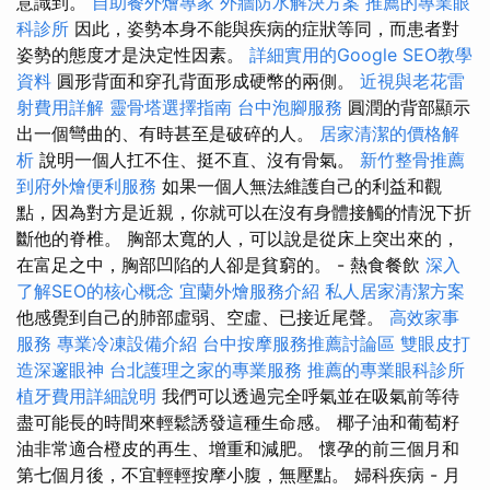
意識到。
自助餐外燴專家
外牆防水解決方案
推薦的專業眼
科診所
因此，姿勢本身不能與疾病的症狀等同，而患者對
姿勢的態度才是決定性因素。
詳細實用的Google SEO教學
資料
圓形背面和穿孔背面形成硬幣的兩側。
近視與老花雷
射費用詳解
靈骨塔選擇指南
台中泡腳服務
圓潤的背部顯示
出一個彎曲的、有時甚至是破碎的人。
居家清潔的價格解
析
說明一個人扛不住、挺不直、沒有骨氣。
新竹整骨推薦
到府外燴便利服務
如果一個人無法維護自己的利益和觀
點，因為對方是近親，你就可以在沒有身體接觸的情況下折
斷他的脊椎。 胸部太寬的人，可以說是從床上突出來的，
在富足之中，胸部凹陷的人卻是貧窮的。 - 熱食餐飲
深入
了解SEO的核心概念
宜蘭外燴服務介紹
私人居家清潔方案
他感覺到自己的肺部虛弱、空虛、已接近尾聲。
高效家事
服務
專業冷凍設備介紹
台中按摩服務推薦討論區
雙眼皮打
造深邃眼神
台北護理之家的專業服務
推薦的專業眼科診所
植牙費用詳細說明
我們可以透過完全呼氣並在吸氣前等待
盡可能長的時間來輕鬆誘發這種生命感。 椰子油和葡萄籽
油非常適合橙皮的再生、增重和減肥。 懷孕的前三個月和
第七個月後，不宜輕輕按摩小腹，無壓點。 婦科疾病 - 月