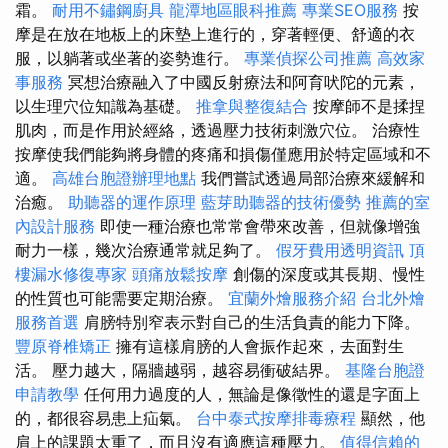
霜。
耐用不鏽鋼廚具
龍潭地區眼科推薦
專業SEO服務
按
摩是在放在地板上的床墊上進行的，穿著輕便、舒適的衣
服，以躺著或坐著的姿勢進行。
專業偵探公司推薦
高效家
事服務
冥想治療融入了中國反射療法和阿育吠陀的元素，
以生理穴位知識為基礎。
推拿與整復結合
按摩師不是揉捏
肌肉，而是作用於經絡，透過壓力技術刺激穴位。 治療性
按摩使我們能夠將身體的疼痛和損傷僅應用於特定區域和不
適。
高雄台胞證辦理地點
我們嘗試透過局部治療來緩解和
治癒。
助聽器的運作原理
藍芽助聽器的技術優勢
推薦的室
內設計服務
即使一種治療也常常會帶來改善，但就像增強
耐力一樣，幾次治療通常就足夠了。
假牙費用透明資訊
頂
樓漏水修復專家
頭痛放鬆按摩
創傷的深度或其長期、慢性
的性質也可能需要定期治療。
宜蘭外燴服務介紹
台北外燴
服務首選
肩膀特別窄表示對自己的生活負責的能力下降。
豐原脊椎矯正
擁有這樣肩膀的人會振作起來，去面對生
活。 壓力越大，隔牆越弱，越容易衝破結界。
基隆台胞證
申請教學
任何用力過度的人，無論是像徵性的還是字面上
的，都很容易患上疝氣。
台中泰式按摩排毒療程
顯然，他
肩上的課題太重了，而且沒有適應這種壓力。
值得信賴的