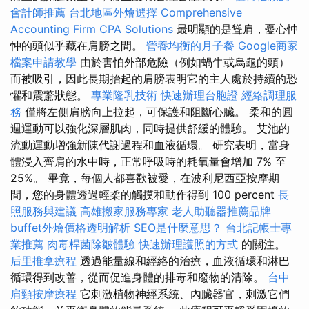
會計師推薦
台北地區外燴選擇
Comprehensive
Accounting Firm CPA Solutions
最明顯的是聳肩，憂心忡
忡的頭似乎藏在肩膀之間。
營養均衡的月子餐
Google商家
檔案申請教學
由於害怕外部危險（例如蝸牛或烏龜的頭）
而被吸引，因此長期抬起的肩膀表明它的主人處於持續的恐
懼和震驚狀態。
專業隆乳技術
快速辦理台胞證
經絡調理服
務
僅將左側肩膀向上拉起，可保護和阻斷心臟。 柔和的圓
週運動可以強化深層肌肉，同時提供舒緩的體驗。 艾池的
流動運動增強新陳代謝過程和血液循環。 研究表明，當身
體浸入齊肩的水中時，正常呼吸時的耗氧量會增加 7% 至
25%。 畢竟，每個人都喜歡被愛，在波利尼西亞按摩期
間，您的身體透過輕柔的觸摸和動作得到 100 percent
長
照服務與建議
高雄搬家服務專家
老人助聽器推薦品牌
buffet外燴價格透明解析
SEO是什麼意思？
台北記帳士專
業推薦
肉毒桿菌除皺體驗
快速辦理護照的方式
的關注。
后里推拿療程
透過能量線和經絡的治療，血液循環和淋巴
循環得到改善，從而促進身體的排毒和廢物的清除。
台中
肩頸按摩療程
它刺激植物神經系統、內臟器官，刺激它們