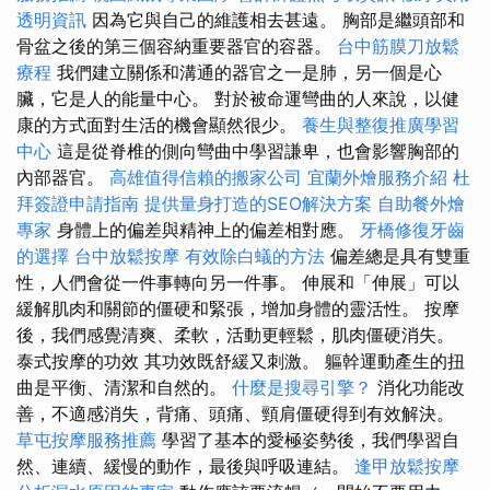
透明資訊
因為它與自己的維護相去甚遠。 胸部是繼頭部和
骨盆之後的第三個容納重要器官的容器。
台中筋膜刀放鬆
療程
我們建立關係和溝通的器官之一是肺，另一個是心
臟，它是人的能量中心。 對於被命運彎曲的人來說，以健
康的方式面對生活的機會顯然很少。
養生與整復推廣學習
中心
這是從脊椎的側向彎曲中學習謙卑，也會影響胸部的
內部器官。
高雄值得信賴的搬家公司
宜蘭外燴服務介紹
杜
拜簽證申請指南
提供量身打造的SEO解決方案
自助餐外燴
專家
身體上的偏差與精神上的偏差相對應。
牙橋修復牙齒
的選擇
台中放鬆按摩
有效除白蟻的方法
偏差總是具有雙重
性，人們會從一件事轉向另一件事。 伸展和「伸展」可以
緩解肌肉和關節的僵硬和緊張，增加身體的靈活性。 按摩
後，我們感覺清爽、柔軟，活動更輕鬆，肌肉僵硬消失。
泰式按摩的功效 其功效既舒緩又刺激。 軀幹運動產生的扭
曲是平衡、清潔和自然的。
什麼是搜尋引擎？
消化功能改
善，不適感消失，背痛、頭痛、頸肩僵硬得到有效解決。
草屯按摩服務推薦
學習了基本的愛極姿勢後，我們學習自
然、連續、緩慢的動作，最後與呼吸連結。
逢甲放鬆按摩